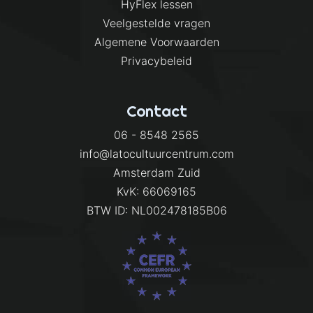
s
HyFlex lessen
Veelgestelde vragen
a
Algemene Voorwaarden
a
Privacybeleid
n
t
Contact
a
l
06 - 8548 2565
info@latocultuurcentrum.com
Amsterdam Zuid
KvK: 66069165
BTW ID: NL002478185B06