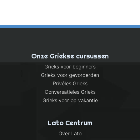
a
s
i
c
4
m
Onze Griekse cursussen
a
Grieks voor beginners
s
Grieks voor gevorderden
t
Privéles Grieks
e
Conversatieles Grieks
r
Grieks voor op vakantie
c
l
Lato Centrum
a
s
Over Lato