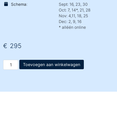
Schema
:
Sept: 16, 23, 30
Oct: 7, 14*, 21, 28
Nov: 4,11, 18, 25
Dec: 2, 9, 16
* alléén online
€
295
G
Toevoegen aan winkelwagen
r
i
e
k
s
B