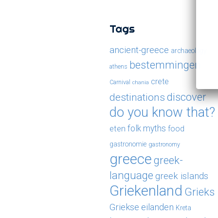
Tags
ancient-greece
archaeology
bestemmingen
athens
crete
Carnival
chania
destinations
discover
do you know that?
eten
folk myths
food
gastronomie
gastronomy
greece
greek-
language
greek islands
Griekenland
Grieks
Griekse eilanden
Kreta