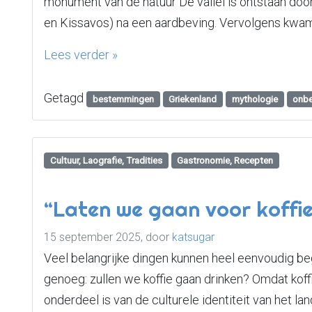
monument van de natuur De vallei is ontstaan do
en Kissavos) na een aardbeving. Vervolgens kwam, 
Lees verder »
Getagd
bestemmingen
Griekenland
mythologie
onbe
Cultuur, Laografie, Tradities
Gastronomie, Recepten
“Laten we gaan voor koffie!
15 september 2025,
door
katsugar
Veel belangrijke dingen kunnen heel eenvoudig begi
genoeg: zullen we koffie gaan drinken? Omdat koffi
onderdeel is van de culturele identiteit van het land