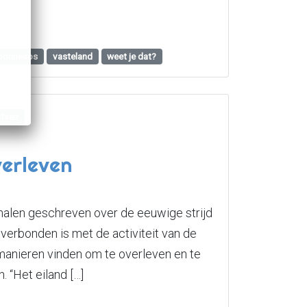
ponnesos
vasteland
weet je dat?
atsen
verleven
rhalen geschreven over de eeuwige strijd
verbonden is met de activiteit van de
 manieren vinden om te overleven en te
 “Het eiland […]