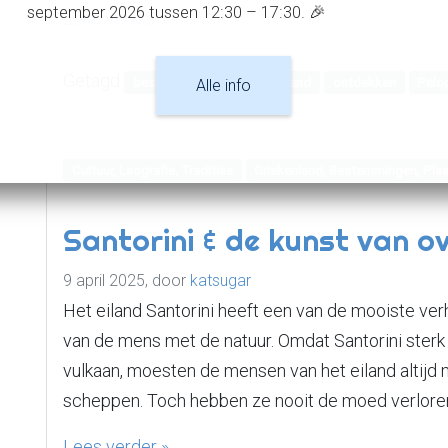
september 2026 tussen 12:30 – 17:30. 🎉
Lees verder »
Getagd
bestemmingen
Griekenland
ontdekken
Pelo
Alle info
Cultuur, Laografie, Tradities
Griekenland, Bestemmingen, Pla
Santorini & de kunst van o
9 april 2025,
door
katsugar
Het eiland Santorini heeft een van de mooiste ve
van de mens met de natuur. Omdat Santorini sterk 
vulkaan, moesten de mensen van het eiland altijd
scheppen. Toch hebben ze nooit de moed verloren.
Lees verder »