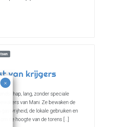
atsen
t van krijgers
landschap, lang, zonder speciale
 de bewakers van Mani. Ze bewaken de
n gastvrijheid, de lokale gebruiken en
 om de hoogte van de torens […]