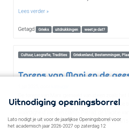
Lees verder »
Getagd
Grieks
uitdrukkingen
weet je dat?
Cultuur, Laografie, Tradities
Griekenland, Bestemmingen, Pla
Torens van Mani en de gees
1 juli 2025,
door
katsugar
De torens van Mani: gemaakt van steen zoals het 
Uitnodiging openingsborrel
versieringen en vol trots staan ​​ze daar; zij zijn
waardigheid van een clan (= Patria), de traditie va
Lato nodigt je uit voor de jaarlijkse Openingsborrel voor
legendes. Michael Palaiologos probeerde in 1415
het academisch jaar 2026-2027 op zaterdag 12