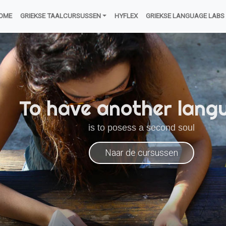
OME
GRIEKSE TAALCURSUSSEN
HYFLEX
GRIEKSE LANGUAGE LABS
To have another lang
is to posess a second soul
Naar de cursussen