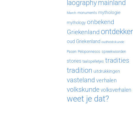
laography
mainland
mythologie
monuments
March
onbekend
mythology
ontdekke
Griekenland
oud Griekenland
oudheidskunde
Pasen
Peloponnesos
spreekwoorden
tradities
stories
taalspelletjes
tradition
uitdrukkingen
vasteland
verhalen
volkskunde
volksverhalen
weet je dat?