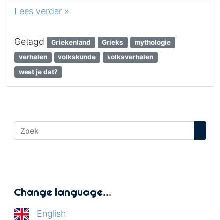
Lees verder »
Getagd
Griekenland
Grieks
mythologie
verhalen
volkskunde
volksverhalen
weet je dat?
Change language…
English