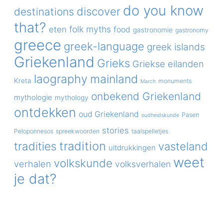
do you know
discover
destinations
that?
folk myths
eten
food
gastronomie
gastronomy
greece
greek-language
greek islands
Griekenland
Grieks
Griekse eilanden
laography
mainland
Kreta
monuments
March
onbekend Griekenland
mythologie
mythology
ontdekken
oud Griekenland
Pasen
oudheidskunde
stories
Peloponnesos
spreekwoorden
taalspelletjes
tradition
tradities
vasteland
uitdrukkingen
weet
volkskunde
verhalen
volksverhalen
je dat?