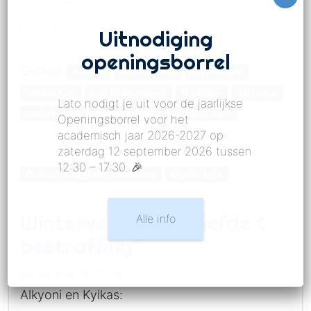
Lees verder »
Uitnodiging
openingsborrel
Getagd
Alkyon
Griekenland
mythologie
ontdekken
oud Griekenland
tradities
verhalen
Lato nodigt je uit voor de jaarlijkse
volkskunde
volksverhalen
weet je dat?
Openingsborrel voor het
academisch jaar 2026-2027 op
zaterdag 12 september 2026 tussen
12:30 – 17:30. 🎉
Cultuur, Laografie, Tradities
Mythologie
Winterverhalen: “Liefde &
Alle info
bestraffing”
september 18, 2025
Alkyoni en Kyikas: