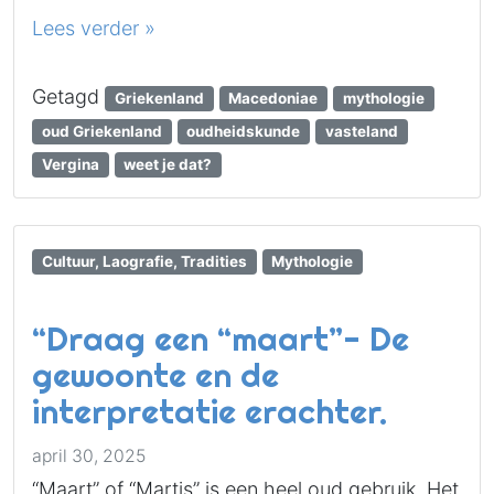
Lees verder »
Getagd
Griekenland
Macedoniae
mythologie
oud Griekenland
oudheidskunde
vasteland
Vergina
weet je dat?
Cultuur, Laografie, Tradities
Mythologie
“Draag een “maart”- De
gewoonte en de
interpretatie erachter.
april 30, 2025
“Maart” of “Martis” is een heel oud gebruik. Het