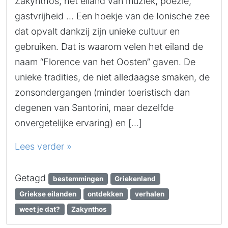
Zakynthos, het eiland van muziek, poëzie,
gastvrijheid … Een hoekje van de Ionische zee
dat opvalt dankzij zijn unieke cultuur en
gebruiken. Dat is waarom velen het eiland de
naam “Florence van het Oosten” gaven. De
unieke tradities, de niet alledaagse smaken, de
zonsondergangen (minder toeristisch dan
degenen van Santorini, maar dezelfde
onvergetelijke ervaring) en […]
Lees verder »
Getagd
bestemmingen
Griekenland
Griekse eilanden
ontdekken
verhalen
weet je dat?
Zakynthos