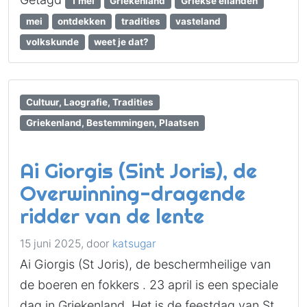
1 mei
Griekenland
Griekse eilanden
mei
ontdekken
tradities
vasteland
volkskunde
weet je dat?
Cultuur, Laografie, Tradities
Griekenland, Bestemmingen, Plaatsen
Ai Giorgis (Sint Joris), de
Overwinning-dragende
ridder van de lente
15 juni 2025,
door
katsugar
Ai Giorgis (St Joris), de beschermheilige van
de boeren en fokkers . 23 april is een speciale
dag in Griekenland. Het is de feestdag van St.