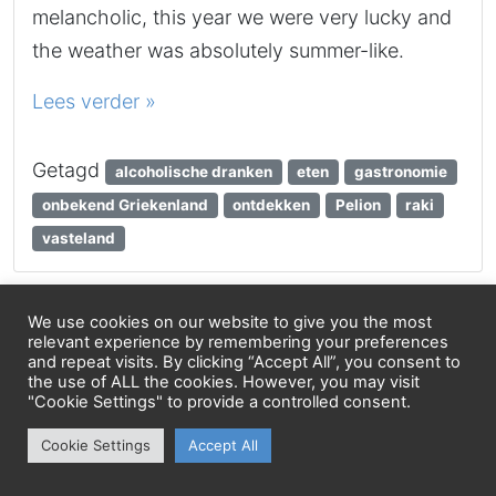
melancholic, this year we were very lucky and
the weather was absolutely summer-like.
Lees verder »
Getagd
alcoholische dranken
eten
gastronomie
onbekend Griekenland
ontdekken
Pelion
raki
vasteland
We use cookies on our website to give you the most
Griekenland, Bestemmingen, Plaatsen
relevant experience by remembering your preferences
and repeat visits. By clicking “Accept All”, you consent to
the use of ALL the cookies. However, you may visit
"Cookie Settings" to provide a controlled consent.
De spinalonga van de
Pelion en een “sint”
Cookie Settings
Accept All
24 april 2025,
door
katsugar