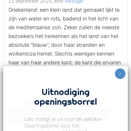
22 september 2025,
door
katsugar
Griekenland: een klein land dat gemaakt lijkt te
zijn van water en rots, badend in het licht van
de mediterraanse zon. Zeker zullen de meeste
bezoekers het herkennen als het land van het
absolute “blauw”, door haar stranden en
wolkenloze hemel. Slechts weinigen kennen
haar van haar andere kant: de kant die ervaren
vaklieden geduldig […]
Lees verder »
Uitnodiging
openingsborrel
Getagd
bestemmingen
Griekenland
onbekend Griekenland
ontdekken
tradities
Lato nodigt je uit voor de jaarlijkse
vasteland
volksverhalen
weet je dat?
Openingsborrel voor het