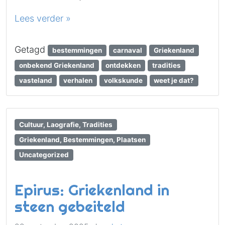
Lees verder »
Getagd
bestemmingen
carnaval
Griekenland
onbekend Griekenland
ontdekken
tradities
vasteland
verhalen
volkskunde
weet je dat?
Cultuur, Laografie, Tradities
Griekenland, Bestemmingen, Plaatsen
Uncategorized
Epirus: Griekenland in
steen gebeiteld