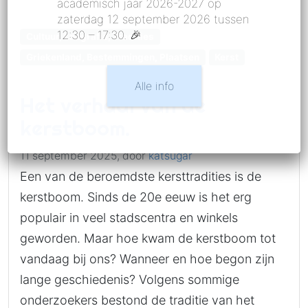
academisch jaar 2026-2027 op
zaterdag 12 september 2026 tussen
12:30 – 17:30. 🎉
Cultuur, Laografie, Tradities
Griekenland, Bestemmingen, Plaatsen
Kerst
Alle info
Het verhaal van de
kerstboom.
11 september 2025,
door
katsugar
Een van de beroemdste kersttradities is de
kerstboom. Sinds de 20e eeuw is het erg
populair in veel stadscentra en winkels
geworden. Maar hoe kwam de kerstboom tot
vandaag bij ons? Wanneer en hoe begon zijn
lange geschiedenis? Volgens sommige
onderzoekers bestond de traditie van het