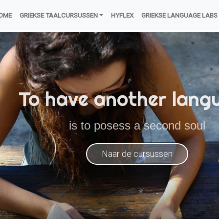
OME
GRIEKSE TAALCURSUSSEN
HYFLEX
GRIEKSE LANGUAGE LABS
To have another lang
is to posess a second soul
Naar de cursussen