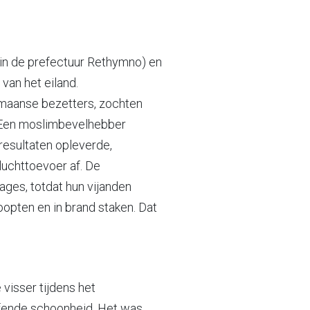
 (in de prefectuur Rethymno) en
van het eiland.
omaanse bezetters, zochten
. Een moslimbevelhebber
esultaten opleverde,
uchttoevoer af. De
ges, totdat hun vijanden
oopten en in brand staken. Dat
 visser tijdens het
ffende schoonheid. Het was