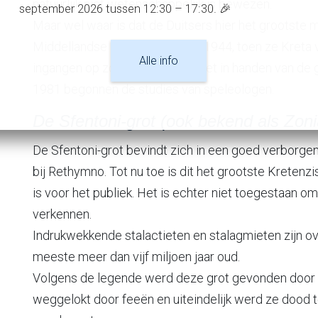
natuurlijk niet wetenschappelijk is bewezen.
september 2026 tussen 12:30 – 17:30. 🎉
Maar wel waar is dat de Duitsers hier het grootste m
Middellandse Zee bouwden. In 1944, toen ze Kreta ve
Alle info
ingangen op zodat de munitie niet in handen van de g
1981 begonnen de studies van speleologen.
De Sfentoni-grot (ook bekend als Zon
De Sfentoni-grot bevindt zich in een goed verborgen 
bij Rethymno. Tot nu toe is dit het grootste Kreten
is voor het publiek. Het is echter niet toegestaan ​​o
verkennen.
Indrukwekkende stalactieten en stalagmieten zijn ove
meeste meer dan vijf miljoen jaar oud.
Volgens de legende werd deze grot gevonden door e
weggelokt door feeën en uiteindelijk werd ze dood 