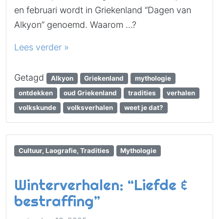
en februari wordt in Griekenland “Dagen van
Alkyon” genoemd. Waarom …?
Lees verder »
Getagd
Alkyon
Griekenland
mythologie
ontdekken
oud Griekenland
tradities
verhalen
volkskunde
volksverhalen
weet je dat?
Cultuur, Laografie, Tradities
Mythologie
Winterverhalen: “Liefde &
bestraffing”