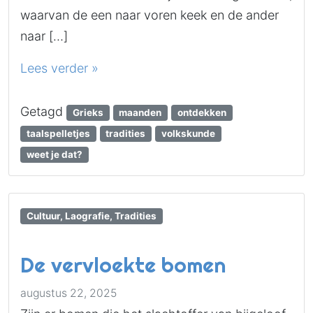
waarvan de een naar voren keek en de ander
naar […]
Lees verder »
Getagd
Grieks
maanden
ontdekken
taalspelletjes
tradities
volkskunde
weet je dat?
Cultuur, Laografie, Tradities
De vervloekte bomen
augustus 22, 2025