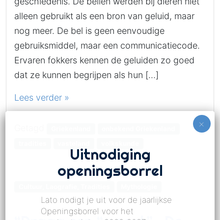
geschiedenis. De bellen werden bij dieren niet
alleen gebruikt als een bron van geluid, maar
nog meer. De bel is geen eenvoudige
gebruiksmiddel, maar een communicatiecode.
Ervaren fokkers kennen de geluiden zo goed
dat ze kunnen begrijpen als hun […]
Lees verder »
Getagd
Griekenland
onbekend Griekenland
tradities
vasteland
volkskunde
Uitnodiging
openingsborrel
Cultuur, Laografie, Tradities
Mythologie
Lato nodigt je uit voor de jaarlijkse
Openingsborrel voor het