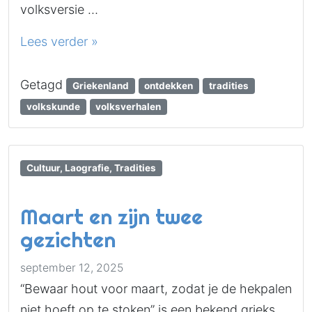
volksversie …
Lees verder »
Getagd
Griekenland
ontdekken
tradities
volkskunde
volksverhalen
Cultuur, Laografie, Tradities
Maart en zijn twee
gezichten
september 12, 2025
“Bewaar hout voor maart, zodat je de hekpalen
niet hoeft op te stoken” is een bekend grieks