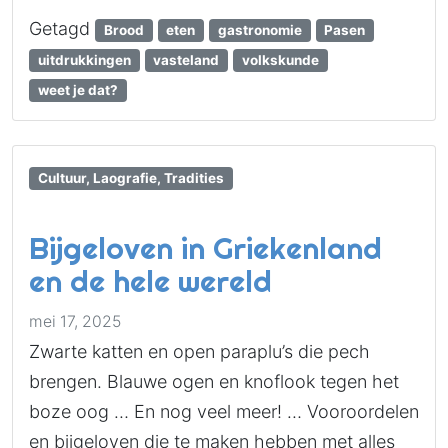
Getagd
Brood
eten
gastronomie
Pasen
uitdrukkingen
vasteland
volkskunde
weet je dat?
Cultuur, Laografie, Tradities
Bijgeloven in Griekenland
en de hele wereld
mei 17, 2025
Zwarte katten en open paraplu’s die pech
brengen. Blauwe ogen en knoflook tegen het
boze oog … En nog veel meer! … Vooroordelen
en bijgeloven die te maken hebben met alles