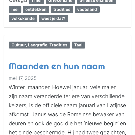
1 mei
Griekenland
Griekse eilanden
mei
ontdekken
tradities
vasteland
volkskunde
weet je dat?
Cultuur, Laografie, Tradities
Taal
Maanden en hun naam
mei 17, 2025
Winter maanden Hoewel januari vele malen
zijn naam veranderde ter ere van verschillende
keizers, is de officiële naam januari van Latijnse
afkomst. Janus was de Romeinse bewaker van
deuren en ook de god die het ‘nieuwe begin’ en
het einde beschermde. Hij had twee gezichten,