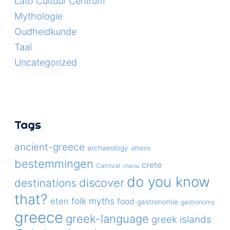
Lato Cultuur Centrum
Mythologie
Oudheidkunde
Taal
Uncategorized
Tags
ancient-greece
archaeology
athens
bestemmingen
crete
Carnival
chania
do you know
discover
destinations
that?
folk myths
eten
food
gastronomie
gastronomy
greece
greek-language
greek islands