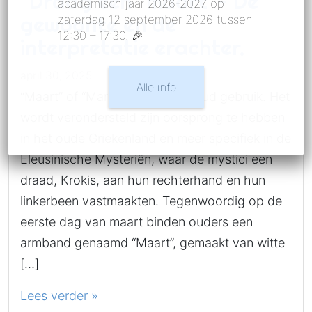
“Draag een “maart”- De
academisch jaar 2026-2027 op
gewoonte en de
zaterdag 12 september 2026 tussen
12:30 – 17:30. 🎉
interpretatie erachter.
april 30, 2025
Alle info
“Maart” of “Martis” is een heel oud gebruik. Het
wordt verondersteld zijn oorsprong te hebben
in het oude Griekenland en meer specifiek in de
Eleusinische Mysteriën, waar de mystici een
draad, Krokis, aan hun rechterhand en hun
linkerbeen vastmaakten. Tegenwoordig op de
eerste dag van maart binden ouders een
armband genaamd “Maart”, gemaakt van witte
[…]
Lees verder »