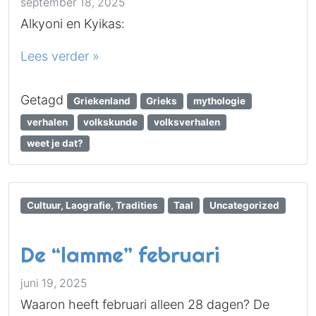
september 18, 2025
Alkyoni en Kyikas:
Lees verder »
Getagd
Griekenland
Grieks
mythologie
verhalen
volkskunde
volksverhalen
weet je dat?
Cultuur, Laografie, Tradities
Taal
Uncategorized
De “lamme” februari
juni 19, 2025
Waaron heeft februari alleen 28 dagen? De