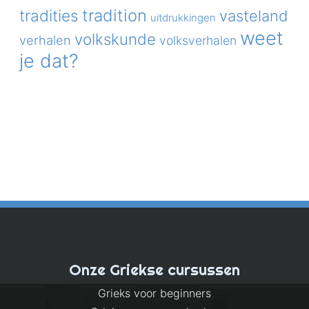
tradition
tradities
vasteland
uitdrukkingen
weet
volkskunde
verhalen
volksverhalen
je dat?
Onze Griekse cursussen
Grieks voor beginners