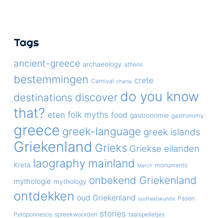
Tags
ancient-greece
archaeology
athens
bestemmingen
crete
Carnival
chania
do you know
discover
destinations
that?
folk myths
eten
food
gastronomie
gastronomy
greece
greek-language
greek islands
Griekenland
Grieks
Griekse eilanden
laography
mainland
Kreta
monuments
March
onbekend Griekenland
mythologie
mythology
ontdekken
oud Griekenland
Pasen
oudheidskunde
stories
Peloponnesos
spreekwoorden
taalspelletjes