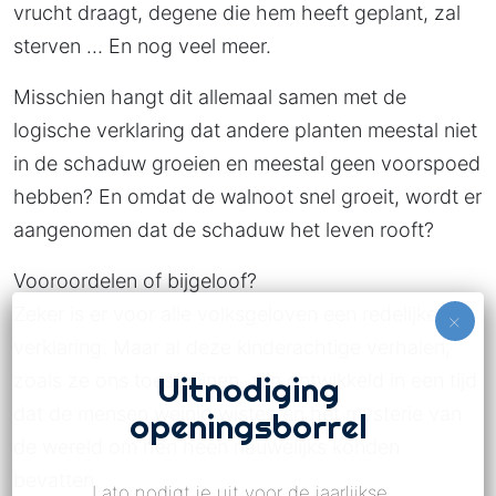
vrucht draagt, degene die hem heeft geplant, zal
sterven … En nog veel meer.
Misschien hangt dit allemaal samen met de
logische verklaring dat andere planten meestal niet
in de schaduw groeien en meestal geen voorspoed
hebben? En omdat de walnoot snel groeit, wordt er
aangenomen dat de schaduw het leven rooft?
Vooroordelen of bijgeloof?
Zeker is er voor alle volksgeloven een redelijke
verklaring. Maar al deze kinderachtige verhalen,
Uitnodiging
zoals ze ons toeschijnen, zijn ontwikkeld in een tijd
dat de mensen weinig wisten en het mysterie van
openingsborrel
de wereld om hen heen nauwelijks konden
bevatten.
Lato nodigt je uit voor de jaarlijkse