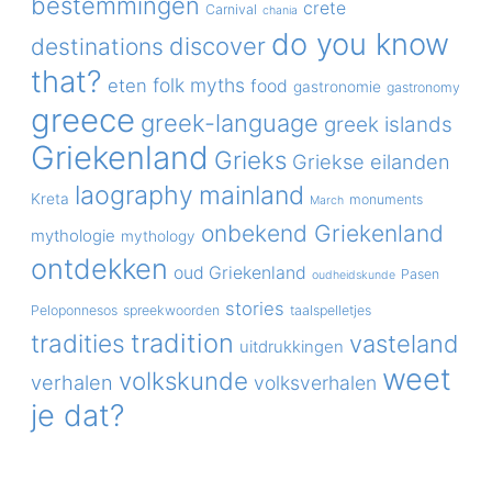
bestemmingen
crete
Carnival
chania
do you know
discover
destinations
that?
folk myths
eten
food
gastronomie
gastronomy
greece
greek-language
greek islands
Griekenland
Grieks
Griekse eilanden
laography
mainland
Kreta
monuments
March
onbekend Griekenland
mythologie
mythology
ontdekken
oud Griekenland
Pasen
oudheidskunde
stories
Peloponnesos
spreekwoorden
taalspelletjes
tradition
tradities
vasteland
uitdrukkingen
weet
volkskunde
verhalen
volksverhalen
je dat?