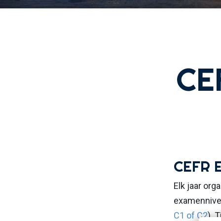
CE
CEFR 
Elk jaar org
examennivea
C1 of C2
). 