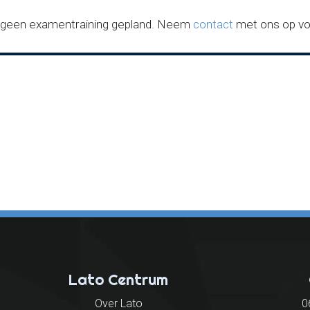
 geen examentraining gepland. Neem
contact
met ons op vo
Lato Centrum
Over Lato
0