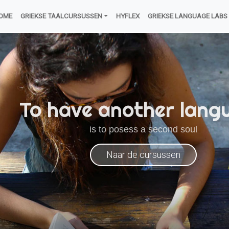
OME
GRIEKSE TAALCURSUSSEN
HYFLEX
GRIEKSE LANGUAGE LABS
To have another lang
is to posess a second soul
Naar de cursussen